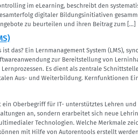
ntrolling im eLearning, beschreibt den systemat
esamterfolg digitaler Bildungsinitiativen gesamm
nangebote zu beurteilen und ihren Beitrag zum […]
MS)
ist das? Ein Lernmanagement System (LMS), syn
Softwareanwendung zur Bereitstellung von Lerninh
ernprozessen. Es dient als zentrale Schnittstel
alen Aus- und Weiterbildung. Kernfunktionen Ein
t ein Oberbegriff für IT- unterstütztes Lehren un
altungen an, sondern erarbeitet sich neue Lehrinh
ultimedialer Technologien. Welche Merkmale zeic
nnen mit Hilfe von Autorentools erstellt werden