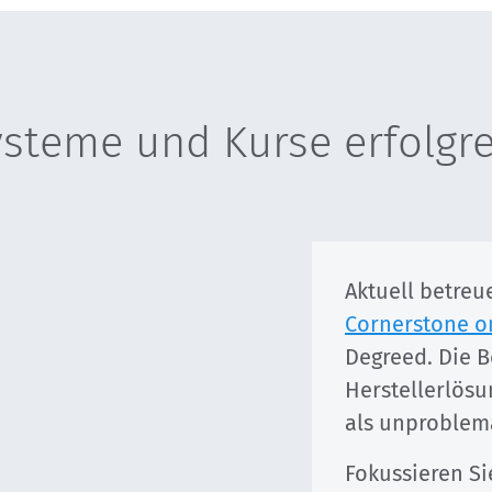
ysteme und Kurse erfolgr
Aktuell betreu
Cornerstone 
Degreed
. Die 
Herstellerlös
als unproblema
Fokussieren Si