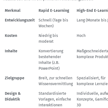
Merkmal
Rapid E-Learning
High-End E-Learn
Entwicklungszeit
Schnell (Tage bis
Lang (Monate bis 
Wochen)
Kosten
Niedrig bis
Hoch
moderat
Inhalte
Konvertierung
Maßgeschneiderte
bestehender
komplexe Produk
Inhalte (z.B.
PowerPoint)
Zielgruppe
Breit, zur schnellen
Spezialisiert, für
Wissensvermittlung
komplexe Lernzie
Design &
Standardisierte
Individuelle, auf
Didaktik
Vorlagen, einfache
Konzepte, Gamific
Interaktionen
3D