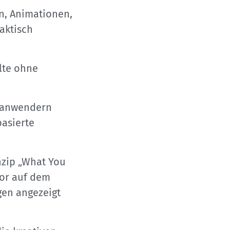
en, Animationen,
aktisch
lte ohne
ndanwendern
asierte
nzip „What You
tor auf dem
gen angezeigt