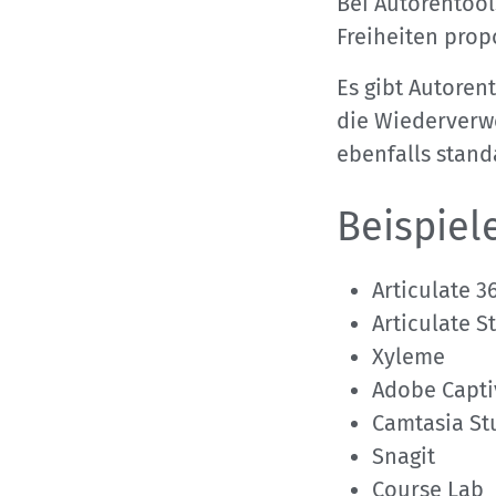
Bei Autorentool
Freiheiten propo
Es gibt Autoren
die Wiederverw
ebenfalls stan
Beispiel
Articulate 3
Articulate S
Xyleme
Adobe Capti
Camtasia St
Snagit
Course Lab