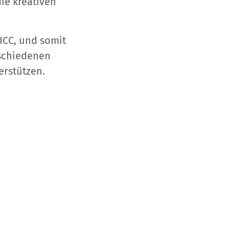
die kreativen
.
ICC, und somit
rschiedenen
erstützen.