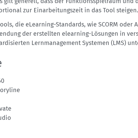
s gilt generell, dass der Funktionsspielraum und 
rtional zur Einarbeitungszeit in das Tool steigen
tools, die eLearning-Standards, wie SCORM oder A
endung der erstellten elearning-Lösungen in ve
dardisierten Lernmanagement Systemen (LMS) unt
e
60
toryline
vate
udio