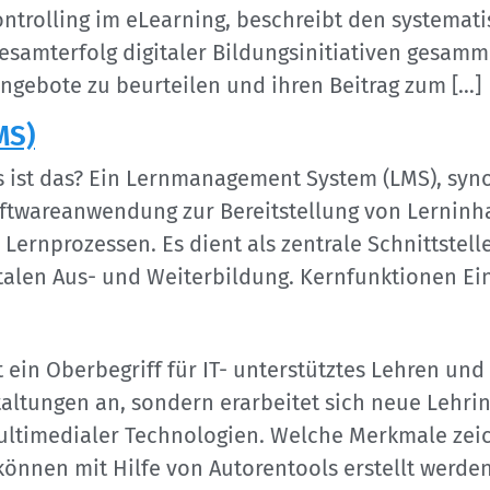
ntrolling im eLearning, beschreibt den systemat
esamterfolg digitaler Bildungsinitiativen gesamm
nangebote zu beurteilen und ihren Beitrag zum […]
MS)
ist das? Ein Lernmanagement System (LMS), syn
Softwareanwendung zur Bereitstellung von Lerninh
ernprozessen. Es dient als zentrale Schnittstel
alen Aus- und Weiterbildung. Kernfunktionen Ein
t ein Oberbegriff für IT- unterstütztes Lehren un
altungen an, sondern erarbeitet sich neue Lehrinh
ultimedialer Technologien. Welche Merkmale zeic
nnen mit Hilfe von Autorentools erstellt werden