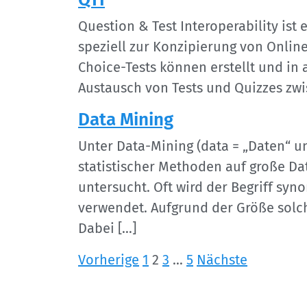
Question & Test Interoperability ist
speziell zur Konzipierung von Onlin
Choice-Tests können erstellt und in
Austausch von Tests und Quizzes zw
Data Mining
Unter Data-Mining (data = „Daten“ 
statistischer Methoden auf große D
untersucht. Oft wird der Begriff sy
verwendet. Aufgrund der Größe solc
Dabei […]
Seitennummerieru
Vorherige
1
2
3
…
5
Nächste
der