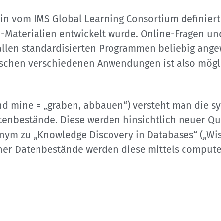
 ein vom IMS Global Learning Consortium definier
e-Materialien entwickelt wurde. Online-Fragen und
 allen standardisierten Programmen beliebig ange
ischen verschiedenen Anwendungen ist also mögli
und mine = „graben, abbauen“) versteht man die 
atenbestände. Diese werden hinsichtlich neuer Q
nonym zu „Knowledge Discovery in Databases“ („W
her Datenbestände werden diese mittels compute
ng