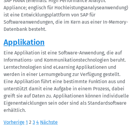
SAP HANA (ehemals: High Performance Analytic
Appliance; englisch für Hochleistungsanalyseanwendung)
ist eine Entwicklungsplattform von SAP für
Softwareanwendungen, die im Kern aus einer In-Memory-
Datenbank besteht.
Applikation
Eine Applikation ist eine Software-Anwendung, die auf
Informations- und Kommunikationstechnologien beruht.
Lerntechnologien sind eLearning Applikationen und
werden in einer Lernumgebung zur Verfügung gestellt.
Eine Applikation führt eine bestimmte Funktion aus und
unterstützt damit eine Aufgabe in einem Prozess, dabei
greift sie auf Daten zu. Applikationen können individuelle
Eigenentwicklungen sein oder sind als Standardsoftware
erhältlich.
Seitennummerierung
Vorherige
1
2
3
4
Nächste