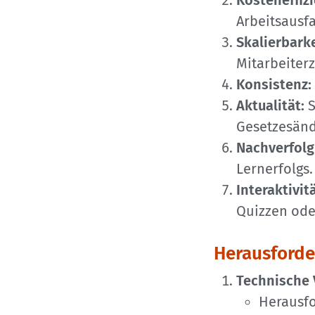
Kosteneffizi
Arbeitsausfa
Skalierbarke
Mitarbeiter
Konsistenz:
Aktualität:
S
Gesetzesänd
Nachverfolg
Lernerfolgs.
Interaktivitä
Quizzen ode
Herausforde
Technische 
Herausfo