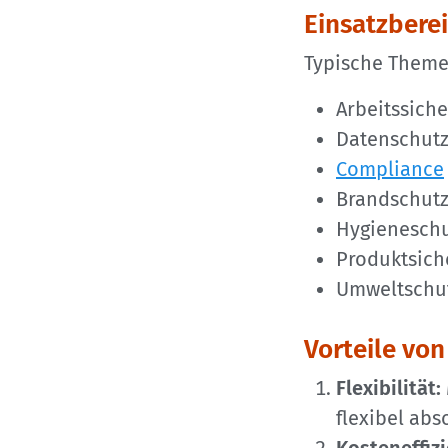
Einsatzbere
Typische Themen
Arbeitssich
Datenschutz
Compliance
Brandschut
Hygienesch
Produktsich
Umweltschut
Vorteile von
Flexibilität:
flexibel abs