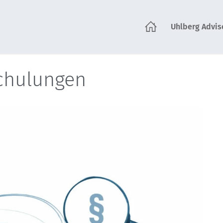
Uhlberg Advis
tartseite
schulungen