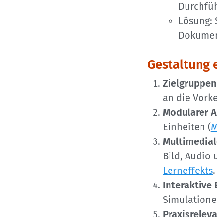
Durchfüh
Lösung: 
Dokumen
Gestaltung e
Zielgruppen
an die Vork
Modularer A
Einheiten (
M
Multimedial
Bild, Audio
Lerneffekts
.
Interaktive
Simulatione
Praxisreleva