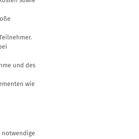
kosten sowie
roße
 Teilnehmer.
bei
ahme und des
lementen wie
e notwendige