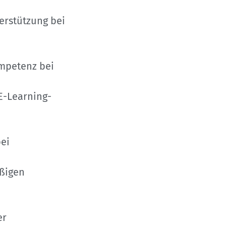
erstützung bei
ompetenz bei
E-Learning-
ei
äßigen
er