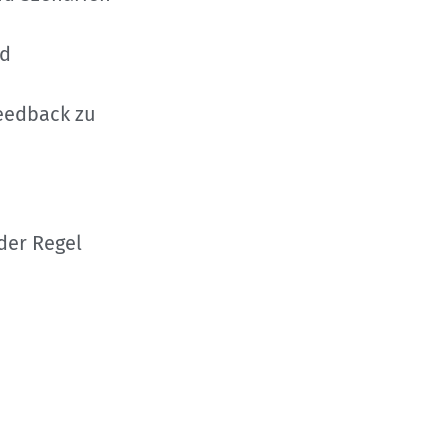
nd
eedback zu
der Regel