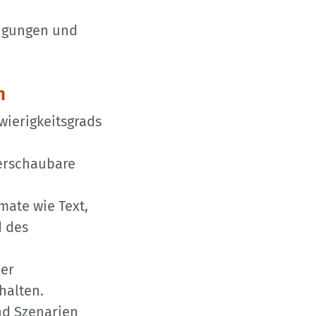
ingungen und
n
ierigkeitsgrads
berschaubare
ate wie Text,
d des
der
halten.
nd Szenarien