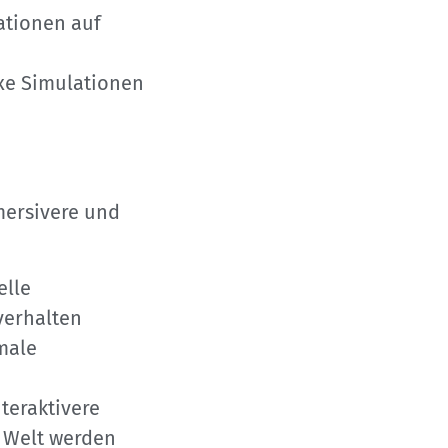
lationen auf
exe Simulationen
mersivere und
elle
verhalten
male
nteraktivere
r Welt werden