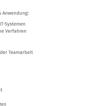
gs Anwendung:
 IT-Systemen
che Verfahren
oder Teamarbeit
it
gen