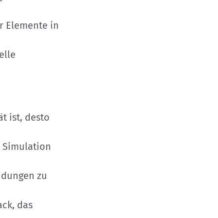
er Elemente in
elle
t ist, desto
e Simulation
eidungen zu
ack, das