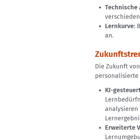
Technische
verschieden
Lernkurve
: 
an.
Zukunftstre
Die Zukunft vo
personalisierte
KI-gesteuer
Lernbedürfn
analysieren
Lernergebnis
Erweiterte 
Lernumgebun