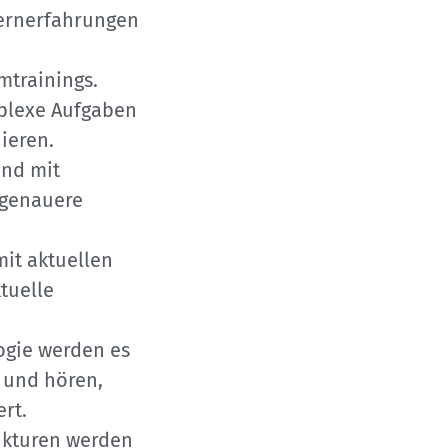
ernerfahrungen
mtrainings.
plexe Aufgaben
ieren.
nd mit
 genauere
mit aktuellen
tuelle
logie werden es
 und hören,
rt.
rukturen werden