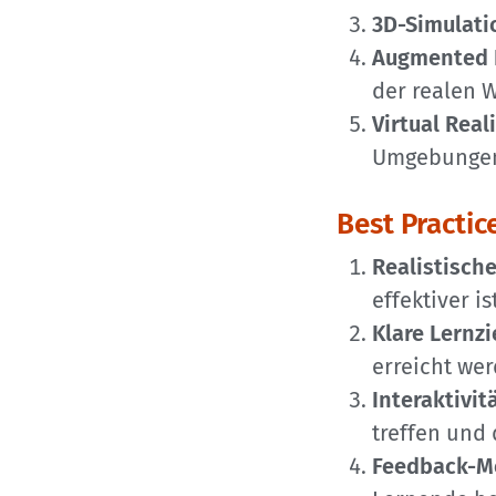
3D-Simulat
Augmented R
der realen W
Virtual Real
Umgebunge
Best Practic
Realistisch
effektiver is
Klare Lernzi
erreicht wer
Interaktivit
treffen und
Feedback-M