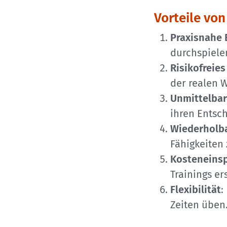
Vorteile vo
Praxisnahe 
durchspiele
Risikofreie
der realen 
Unmittelbar
ihren Entsc
Wiederholba
Fähigkeiten 
Kosteneins
Trainings er
Flexibilität
:
Zeiten üben