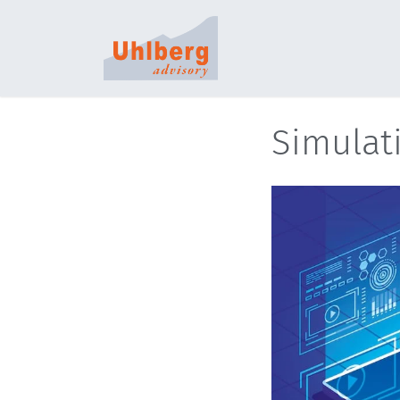
S
Simulat