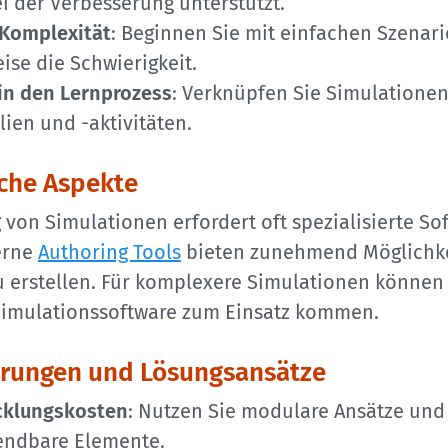
i der Verbesserung unterstützt.
 Komplexität
: Beginnen Sie mit einfachen Szenari
eise die Schwierigkeit.
 in den Lernprozess
: Verknüpfen Sie Simulatione
ien und -aktivitäten.
che Aspekte
 von Simulationen erfordert oft spezialisierte So
erne
Authoring Tools
bieten zunehmend Möglichke
u erstellen. Für komplexere Simulationen könne
 Simulationssoftware zum Einsatz kommen.
rungen und Lösungsansätze
cklungskosten
: Nutzen Sie modulare Ansätze und
endbare Elemente.