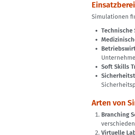
Einsatzbere
Simulationen f
Technische
Medizinisch
Betriebswir
Unternehme
Soft Skills 
Sicherheits
Sicherheits
Arten von S
Branching S
verschiede
Virtuelle La