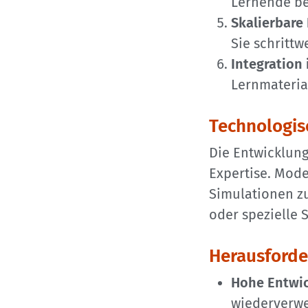
Lernende be
Skalierbare
Sie schrittw
Integration
Lernmaterial
Technologis
Die Entwicklung
Expertise. Mod
Simulationen z
oder spezielle
Herausforde
Hohe Entwi
wiederverw