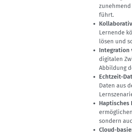
zunehmend 
führt.
Kollaborati
Lernende k
lösen und so
Integration 
digitalen Zw
Abbildung de
Echtzeit-Da
Daten aus de
Lernszenari
Haptisches
ermöglichen
sondern auc
Cloud-basie