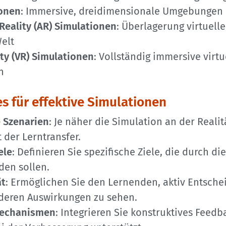
ionen
: Immersive, dreidimensionale Umgebungen
eality (AR) Simulationen
: Überlagerung virtuell
elt
ity (VR) Simulationen
: Vollständig immersive virtu
n
es für effektive Simulationen
e Szenarien
: Je näher die Simulation an der Realitä
t der Lerntransfer.
ele
: Definieren Sie spezifische Ziele, die durch di
den sollen.
ät
: Ermöglichen Sie den Lernenden, aktiv Entsch
 deren Auswirkungen zu sehen.
echanismen
: Integrieren Sie konstruktives Feedb