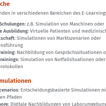
iche
inden in verschiedenen Bereichen des E-Learnin
 Schulungen
: z.B. Simulation von Maschinen oder
e Ausbildung
: Virtuelle Patienten und medizinis
tschaft
: Simulationen von Marktszenarien oder
nsführung
Training
: Nachbildung von Gesprächssituationen 
trainings
: Simulation von Notfallsituationen oder
protokollen
imulationen
cenarios
: Entscheidungsbasierte Simulationen m
nen Pfaden
bore
: Digitale Nachbildungen von Laborumgebun