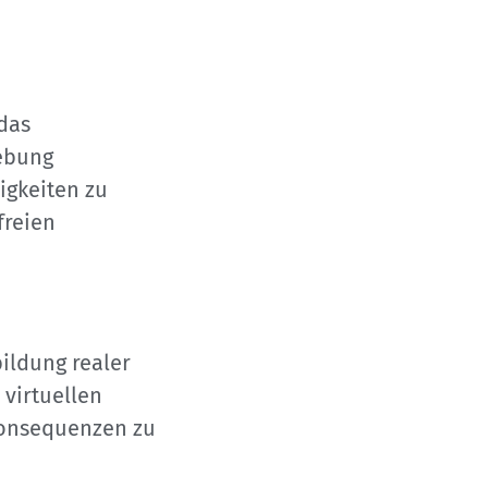
das
gebung
igkeiten zu
freien
bildung realer
 virtuellen
Konsequenzen zu