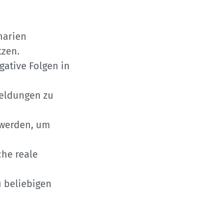
narien
tzen.
ative Folgen in
meldungen zu
 werden, um
che reale
 beliebigen